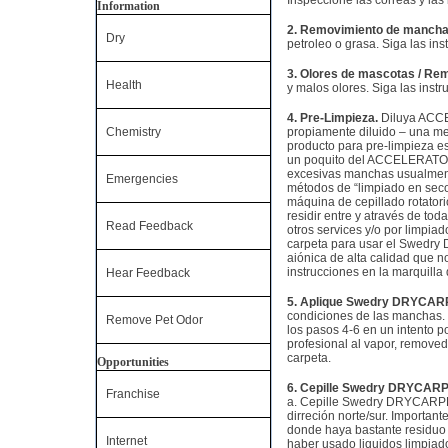
Inspeccione las correas y las
Information
2. Removimiento de manch
Dry
petroleo o grasa. Siga las ins
3. Olores de mascotas / R
Health
y malos olores. Siga las instr
4. Pre-Limpieza.
Diluya ACCE
Chemistry
propiamente diluido – una me
producto para pre-limpieza e
un poquito del ACCELERATOR 
excesivas manchas usualment
Emergencies
métodos de “limpiado en seco
máquina de cepillado rotator
residir entre y através de tod
Read Feedback
otros services y/o por limpia
carpeta para usar el Swedr
aiónica de alta calidad que 
instrucciones en la marquilla 
Hear Feedback
5. Aplique Swedry DRYCARP
condiciones de las manchas. 
Remove Pet Odor
los pasos 4-6 en un intento p
profesional al vapor, remove
carpeta.
Opportunities
6. Cepille Swedry DRYCARPE
Franchise
a. Cepille Swedry DRYCARPET
dirreción norte/sur. Importa
donde haya bastante residuo 
Internet
haber usado liquidos limpiad