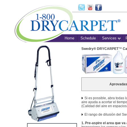
Home
Schedule
Services
Swedry® DRYCARPET
™
Ca
Aprovadas
Si es possible, abra todas l
aire ayuda a acortar el tiemp
(Calidad del aire en espacios
El rango de dilusión del 
1. Pre-aspire el area que va