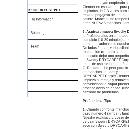
en donde hayan empleado ser
Cleaner en esas areas, para 
About DRYCARPET
limpiadas de 2-3 veces para 
residuo pegajoso de jabon de
casero. Manchas no rompen l
Hq Information
atrae NUEVAS manchas. Apr
7. Aspire/remueva Swedry 
Shipping
a. Profesionales en Limpiad
completo (10-20 minutos) an
personas, animales o nuestr
Team
De todas formas, varios clie
restoración (o…para carpetas
necesario dejar una pequeña
el Swedry DRYCARPET Carpet C
antes de aspirar la pequeña
C. Recuerde: Lo peor para la
de manchas liquidos y equipo 
DRYCARPET Carpet Cleaner se
limpieza al remojo y removed
convencional al vapor puede
proceso acido de rinseo, (rin
cantidad de problemas.
Professional Tips
1.
Cuando confronte manchas 
paso numero 4 (arriba) y tam
Nuestro exclusivo proceso de 
de usar Swedry DRYCARPET Ca
seco con Swedry DRYCARPET C