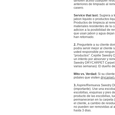
tambien activa cualquier res
anteriores de limpiado al re
casero.
Service that last:
Sugiera a t
jabon liquido o productos liq
Productos de limpieza al remo
materiales resistentes de la 
adicion a la posibilidad de r
que usan jabon y agua dejan 
han retornado.
2.
Preguntele a su cliente do
podra servir mejor al client
usted responsible por ningun
“productos”. Cepille Swedry
un intento por absorver y re
Swedry DRYCARPET Carpet Cle
varias semanas). El dueño 
Mito vs. Verdad:
Si su clien
pidales que visiten
drycarpet
3.
Aspire/Remueva Swedry DRY
(importante). Use una esco
escobillas, esquinas y pies d
producto de las escobillas, l
permaneceran en la carpeta 
el cliente, a cambio de residu
no pueden ser removidas al 
hasta 3 dias.